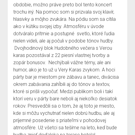
obdobie, možno práve preto bol tento koncert
Fotogaléria
trochu iný. Na pomoc som si prizvala svoj klavír,
O mne v médiách
hlasivky a môjho zvukára. Na pódiu som sa cítila
Literárna tvorba
ako v kútiku svojej izby. Atmosféru v úvode
dotváralo prítmie a postupné svetlo, ktoré ľudia
Užitočná škola
nielen videli, ale aj počuli v podobe tónov hudby.
Kontakt
Dvojhodinový blok Hudobného večera s Verou
Albumy a single
karas pozostával z 22 piesní vlastnej tvorby a
zopár bonusov. Nechýbali vážne témy, ale ani
Moje covery
humor, ako je to už u Very Karas zvykom. A hoci
párty bar je miestom pre zábavu a tanec, divácisa
okrem zabávania zahĺbili aj do tónov a textov,
ktoré si prišli vypočuť. Medzi publikom boli i takí
ktorí veru v párty bare neboli aj niekoľko desiatok
rokov. Presvedčili sa o tom, že aj toto je miesto,
kde si môžu vychutnať nielen dobrú hudbu, ale aj
príjemné posedenie s priateľmi v pohodovej
atmosfére. Už všetci sa tešíme na leto, keď bude
hudba znieť doďaleka na terase hotela!