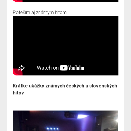
Poteším aj známym hitom!
Krátke ukážky známych českých a slovenských
hitov