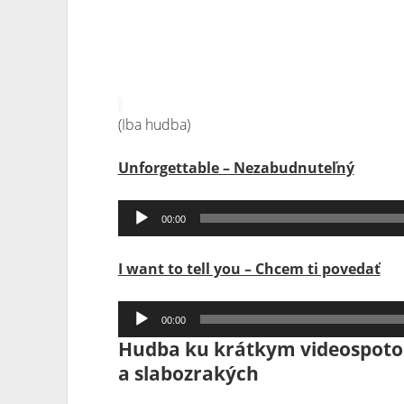
(Iba hudba)
Unforgettable – Nezabudnuteľný
Audio
00:00
prehrávač
I want to tell you – Chcem ti povedať
Audio
00:00
prehrávač
Hudba ku krátkym videospotom
a slabozrakých