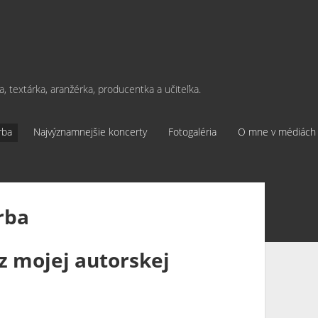
ka, textárka, aranžérka, producentka a učiteľka.
rba
Najvýznamnejšie koncerty
Fotogaléria
O mne v médiách
rba
 mojej autorskej