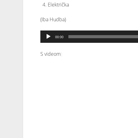
Električka
(Iba Hudba)
Audio
00:00
prehrávač
S videom