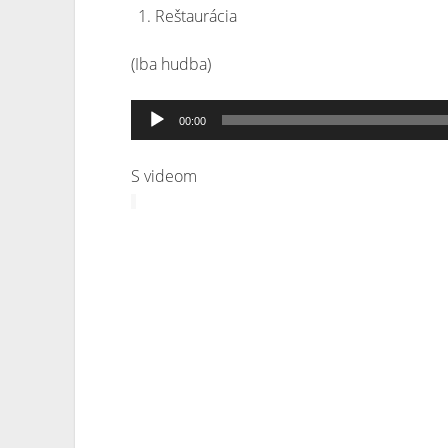
Reštaurácia
(Iba hudba)
Audio
00:00
prehrávač
S videom