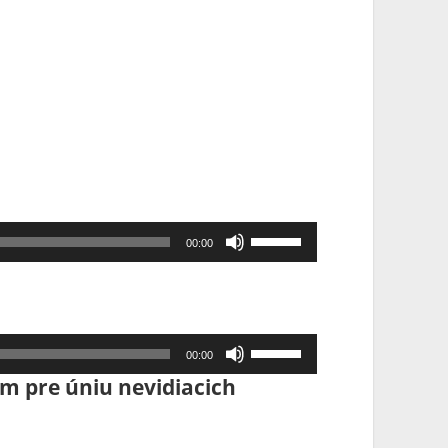
Pomocou
00:00
šípok
hore/dole
zvýšite
alebo
Pomocou
znížite
00:00
šípok
hlasitosť.
 pre úniu nevidiacich
hore/dole
zvýšite
alebo