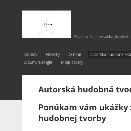
Vera
Karas
Skladateľka, speváčka, klavirist
Domov
Novinky
O mne
Autorská hudobná tvo
Albumy a single
Moje covery
Autorská hudobná tvo
Ponúkam vám ukážky z
hudobnej tvorby