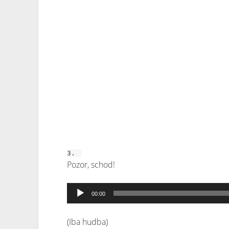
3.
Pozor, schod!
Audio
00:00
prehrávač
(Iba hudba)