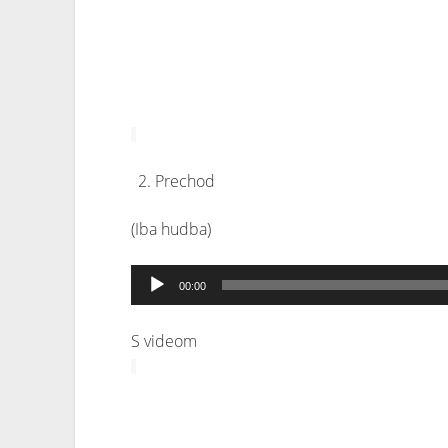
Prechod
(Iba hudba)
Audio
00:00
prehrávač
S videom