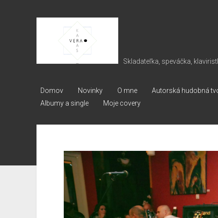
Vera
Karas
Skladateľka, speváčka, klavirist
Domov
Novinky
O mne
Autorská hudobná tv
Albumy a single
Moje covery