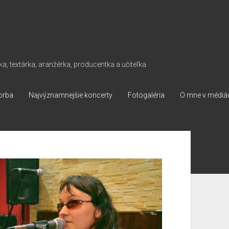
ka, textárka, aranžérka, producentka a učiteľka.
orba
Najvýznamnejšie koncerty
Fotogaléria
O mne v médiá