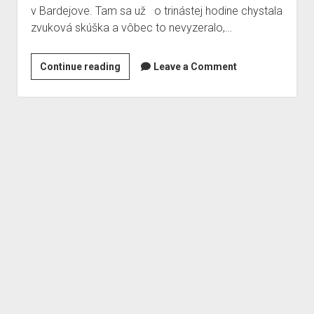
v Bardejove. Tam sa už o trinástej hodine chystala
Fotogaléria
zvuková skúška a vôbec to nevyzeralo,…
O mne v médiách
Literárna tvorba
Nie
Continue reading
Leave a Comment
Užitočná škola
je
dôležité
Kontakt
zvíťaziť,
Albumy a single
ale
Moje covery
zahrať
si.