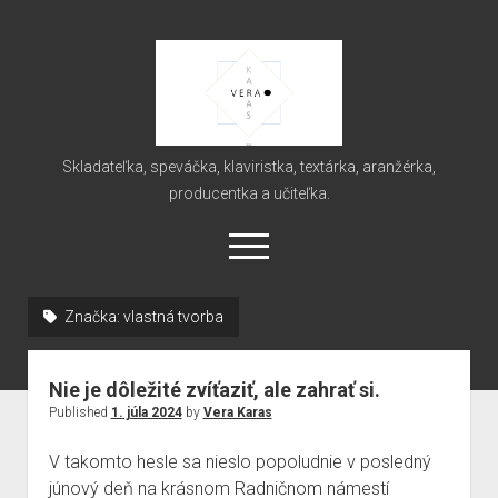
Vera
Karas
Skladateľka, speváčka, klaviristka, textárka, aranžérka,
producentka a učiteľka.
open
menu
Značka:
vlastná tvorba
Domov
Novinky
Nie je dôležité zvíťaziť, ale zahrať si.
O mne
Published
1. júla 2024
by
Vera Karas
Autorská hudobná tvorba
V takomto hesle sa nieslo popoludnie v posledný
Najvýznamnejšie koncerty
júnový deň na krásnom Radničnom námestí