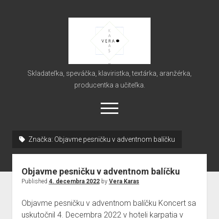
Vera
Karas
Skladateľka, speváčka, klaviristka, textárka, aranžérka,
producentka a učiteľka.
open
menu
Značka:
Objavme pesničku v adventnom balíčku
Domov
Novinky
Objavme pesničku v adventnom balíčku
O mne
Published
4. decembra 2022
by
Vera Karas
Autorská hudobná tvorba
Objavme pesničku v adventnom balíčku Koncert sa
Najvýznamnejšie koncerty
uskutočnil 4. Decembra 2022 v hoteli karpatia v