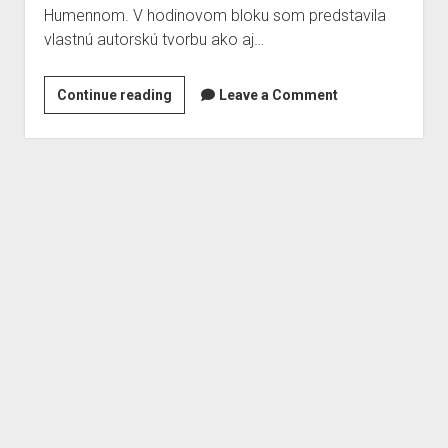
Humennom. V hodinovom bloku som predstavila
Fotogaléria
vlastnú autorskú tvorbu ako aj…
O mne v médiách
Literárna tvorba
Objavme
Continue reading
Leave a Comment
Užitočná škola
pesničku
v
Kontakt
adventnom
Albumy a single
balíčku
Moje covery